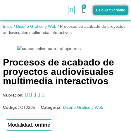
0
Calcula tu crédito
¿Cómo funciona?
Inicio
/
Diseño Gráfico y Web
/ Procesos de acabado de proyectos
audiovisuales multimedia interactivos
Procesos de acabado de
proyectos audiovisuales
multimedia interactivos





Valoración:
Código:
CT0205
Categoría:
Diseño Gráfico y Web
Modalidad:
online