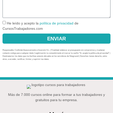
He leído y acepto la
política de privacidad
de
CursosTrabajadores.com
ENVIAR
Responsable: Confislab Asesoramiento e Inversión S.L. | Finalidad: elaborar un presupuesto sin compromiso y mantener
contacto contigo para cualquier duda | Legitimación: tu consentimiento al marcar la casilla “Sí, acepto la política de privacidad” |
Destinatarios: los datos que me facilitas estarán ubicados en los servidores de Siteground | Derechos: tienes derecho, entre
otros, a acceder, rectificar, limitar y suprimir tus datos.
Más de 7.000 cursos online para formar a tus trabajadores y
gratuitos para tu empresa.