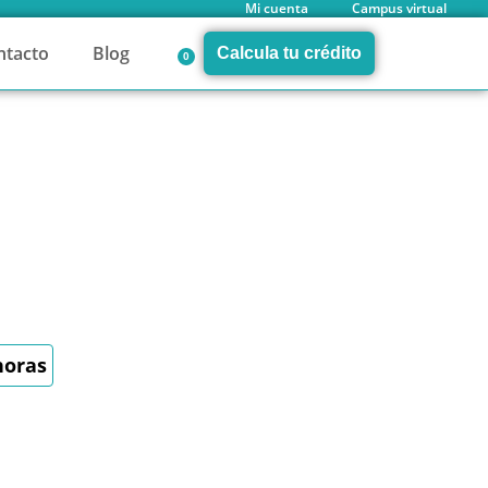
Mi cuenta
Campus virtual
ntacto
Blog
Calcula tu crédito
0
horas