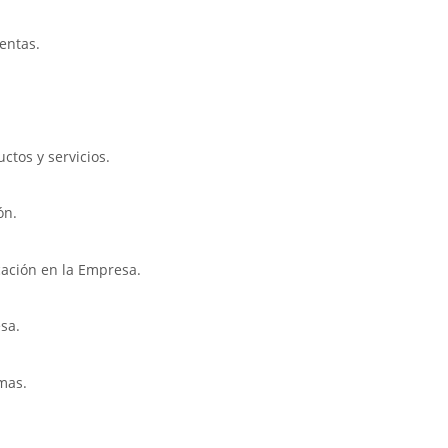
ventas.
ctos y servicios.
ón.
icación en la Empresa.
sa.
rmas.