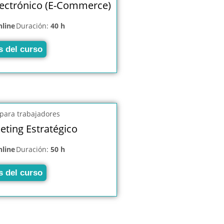
ectrónico (E-Commerce)
nline
Duración:
40 h
s del curso
eting Estratégico
nline
Duración:
50 h
s del curso