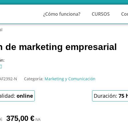
¿Cómo funciona?
CURSOS
Co
al
n de marketing empresarial
ón:

AF2392-N
Categoría:
Marketing y Comunicación
lidad:
online
Duración:
75 
375,00
€
€
IVA