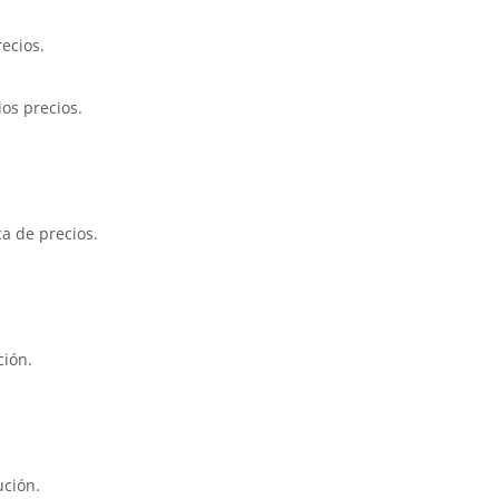
ecios.
os precios.
ca de precios.
ción.
ución.