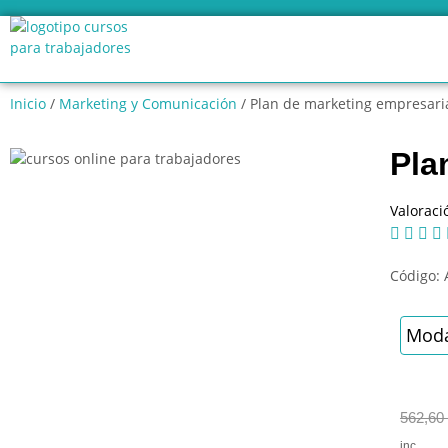
Inicio
/
Marketing y Comunicación
/ Plan de marketing empresari
Pla
Valoraci




Código:
Moda
562,60
inc.