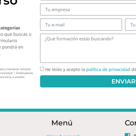
rso
categorías
lo que buscas o
ormulario
e pondrá en
.
He leído y acepto la
política de privacidad
de
miso y mantener contacto
privacidad” | Destinatarios:
tre otros, a acceder,
ENVIAR
Menú
Co
9