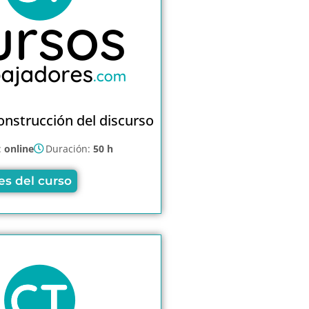
onstrucción del discurso
:
online
Duración:
50 h
es del curso