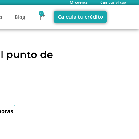
Mi cuenta
Campus virtual
0
o
Blog
Calcula tu crédito
l punto de
horas