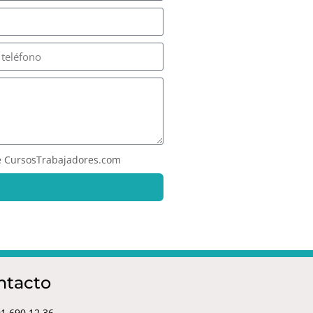
 CursosTrabajadores.com
ntacto
1 690 12 36