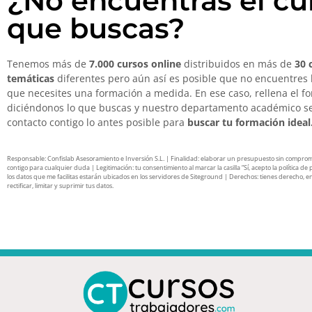
¿No encuentras el cu
que buscas?
Tenemos más de
7.000 cursos online
distribuidos en más de
30 
temáticas
diferentes pero aún así es posible que no encuentres 
que necesites una formación a medida. En ese caso, rellena el f
diciéndonos lo que buscas y nuestro departamento académico s
contacto contigo lo antes posible para
buscar tu formación ideal
Responsable: Confislab Asesoramiento e Inversión S.L. | Finalidad: elaborar un presupuesto sin compro
contigo para cualquier duda | Legitimación: tu consentimiento al marcar la casilla “Sí, acepto la política de 
los datos que me facilitas estarán ubicados en los servidores de Siteground | Derechos: tienes derecho, en
rectificar, limitar y suprimir tus datos.