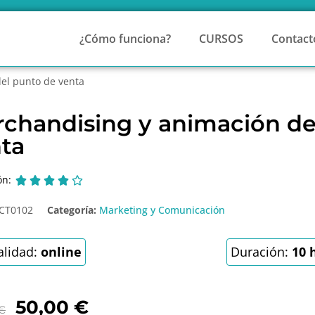
¿Cómo funciona?
CURSOS
Contact
el punto de venta
chandising y animación de
ta
ón:





CT0102
Categoría:
Marketing y Comunicación
lidad:
online
Duración:
10 
50,00
€
€