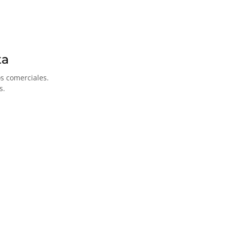
ta
os comerciales.
s.
a