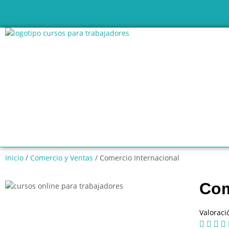
Inicio
/
Comercio y Ventas
/ Comercio Internacional
Com
Valoraci



