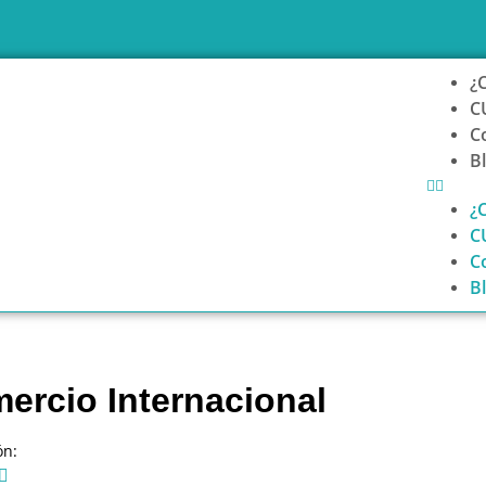
¿
C
C
B
¿
C
C
B
ercio Internacional
ón:
