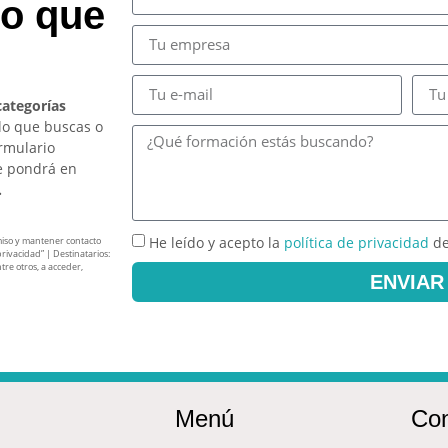
so que
categorías
lo que buscas o
ormulario
e pondrá en
.
He leído y acepto la
política de privacidad
de
miso y mantener contacto
privacidad” | Destinatarios:
tre otros, a acceder,
ENVIAR
Menú
Con