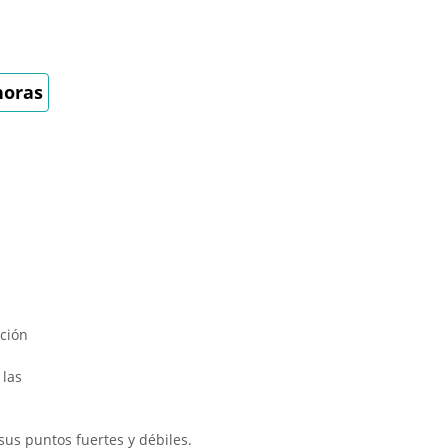
horas
cción
 las
sus puntos fuertes y débiles.