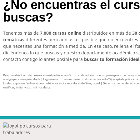
¿No encuentras el cur
buscas?
Tenemos más de
7.000 cursos online
distribuidos en más de
30 
temáticas
diferentes pero aún así es posible que no encuentres 
que necesites una formación a medida. En ese caso, rellena el f
diciéndonos lo que buscas y nuestro departamento académico s
contacto contigo lo antes posible para
buscar tu formación ideal
Responsable: Confislab Asesoramiento e Inversión S.L. | Finalidad: elaborar un presupuesto sin compro
contigo para cualquier duda | Legitimación: tu consentimiento al marcar la casilla “Sí, acepto la política de 
los datos que me facilitas estarán ubicados en los servidores de Siteground | Derechos: tienes derecho, en
rectificar, limitar y suprimir tus datos.