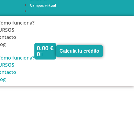
Campus virtual
Mi cuenta
Campus virtual
Cómo funciona?
URSOS
ontacto
log
0,00
€
Calcula tu crédito
0
Cómo funciona?
URSOS
ontacto
log