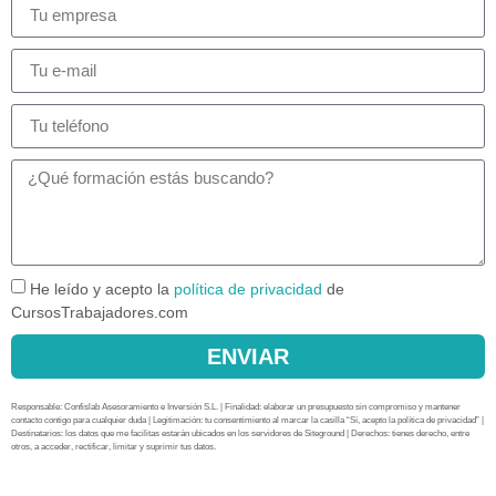
He leído y acepto la
política de privacidad
de
CursosTrabajadores.com
ENVIAR
Responsable: Confislab Asesoramiento e Inversión S.L. | Finalidad: elaborar un presupuesto sin compromiso y mantener
contacto contigo para cualquier duda | Legitimación: tu consentimiento al marcar la casilla “Sí, acepto la política de privacidad” |
Destinatarios: los datos que me facilitas estarán ubicados en los servidores de Siteground | Derechos: tienes derecho, entre
otros, a acceder, rectificar, limitar y suprimir tus datos.