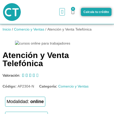
0
Calcula tu crédito
¿Cómo funciona?
Inicio
/
Comercio y Ventas
/ Atención y Venta Telefónica
Atención y Venta
Telefónica





Valoración:
Código:
AP2304-N
Categoría:
Comercio y Ventas
Modalidad:
online