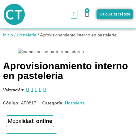
0
Calcula tu crédito
¿Cómo funciona?
Inicio
/
Hostelería
/ Aprovisionamiento interno en pastelería
Aprovisionamiento interno
en pastelería





Valoración:
Código:
AF0817
Categoría:
Hostelería
Modalidad:
online