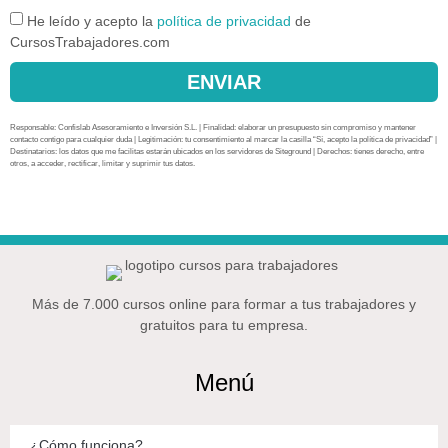
He leído y acepto la
política de privacidad
de
CursosTrabajadores.com
ENVIAR
Responsable: Confislab Asesoramiento e Inversión S.L. | Finalidad: elaborar un presupuesto sin compromiso y mantener
contacto contigo para cualquier duda | Legitimación: tu consentimiento al marcar la casilla “Sí, acepto la política de privacidad” |
Destinatarios: los datos que me facilitas estarán ubicados en los servidores de Siteground | Derechos: tienes derecho, entre
otros, a acceder, rectificar, limitar y suprimir tus datos.
Más de 7.000 cursos online para formar a tus trabajadores y
gratuitos para tu empresa.
Menú
¿Cómo funciona?