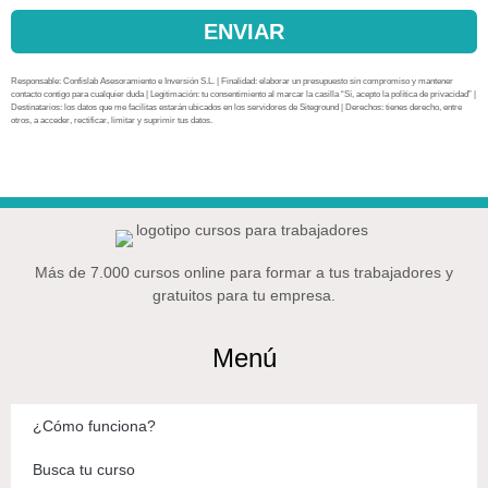
ENVIAR
Responsable: Confislab Asesoramiento e Inversión S.L. | Finalidad: elaborar un presupuesto sin compromiso y mantener
contacto contigo para cualquier duda | Legitimación: tu consentimiento al marcar la casilla “Sí, acepto la política de privacidad” |
Destinatarios: los datos que me facilitas estarán ubicados en los servidores de Siteground | Derechos: tienes derecho, entre
otros, a acceder, rectificar, limitar y suprimir tus datos.
Más de 7.000 cursos online para formar a tus trabajadores y
gratuitos para tu empresa.
Menú
¿Cómo funciona?
Busca tu curso