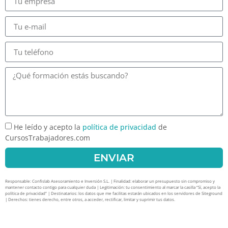
He leído y acepto la
política de privacidad
de
CursosTrabajadores.com
ENVIAR
Responsable: Confislab Asesoramiento e Inversión S.L. | Finalidad: elaborar un presupuesto sin compromiso y
mantener contacto contigo para cualquier duda | Legitimación: tu consentimiento al marcar la casilla “Sí, acepto la
política de privacidad” | Destinatarios: los datos que me facilitas estarán ubicados en los servidores de Siteground
| Derechos: tienes derecho, entre otros, a acceder, rectificar, limitar y suprimir tus datos.