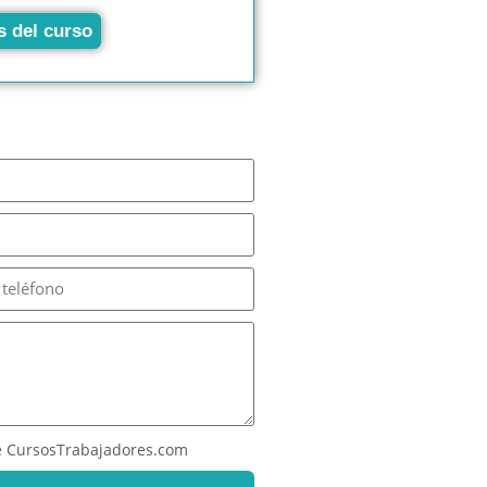
s del curso
 CursosTrabajadores.com