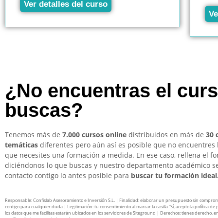
Ver detalles del curso
Ve
¿No encuentras el cur
buscas?
Tenemos más de
7.000 cursos online
distribuidos en más de
30 
temáticas
diferentes pero aún así es posible que no encuentres 
que necesites una formación a medida. En ese caso, rellena el f
diciéndonos lo que buscas y nuestro departamento académico s
contacto contigo lo antes posible para
buscar tu formación ideal
Responsable: Confislab Asesoramiento e Inversión S.L. | Finalidad: elaborar un presupuesto sin compro
contigo para cualquier duda | Legitimación: tu consentimiento al marcar la casilla “Sí, acepto la política de 
los datos que me facilitas estarán ubicados en los servidores de Siteground | Derechos: tienes derecho, en