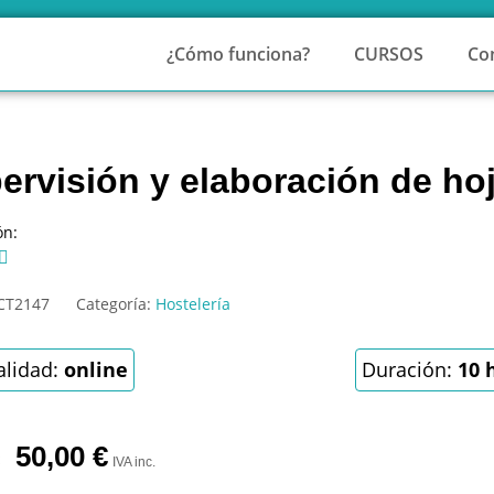
¿Cómo funciona?
CURSOS
Co
ervisión y elaboración de ho
ón:

CT2147
Categoría:
Hostelería
lidad:
online
Duración:
10 
50,00
€
IVA inc.