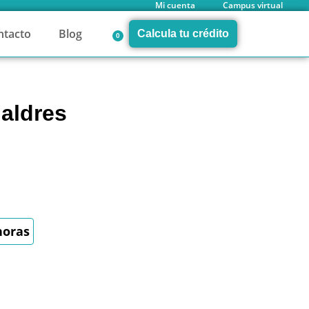
Mi cuenta
Campus virtual
ntacto
Blog
Calcula tu crédito
0
jaldres
horas