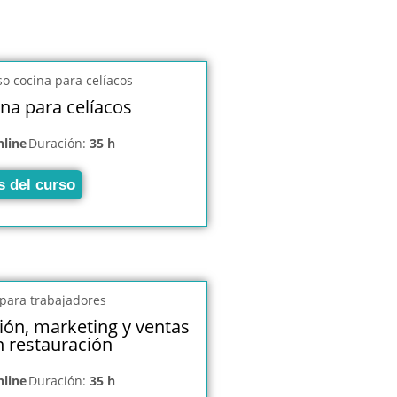
na para celíacos
nline
Duración:
35 h
s del curso
ón, marketing y ventas
n restauración
nline
Duración:
35 h