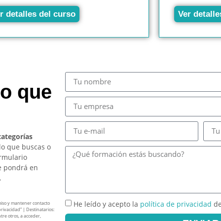
r detalles del curso
Ver detalle
so que
categorías
lo que buscas o
ormulario
e pondrá en
.
He leído y acepto la
política de privacidad
de
miso y mantener contacto
privacidad” | Destinatarios:
tre otros, a acceder,