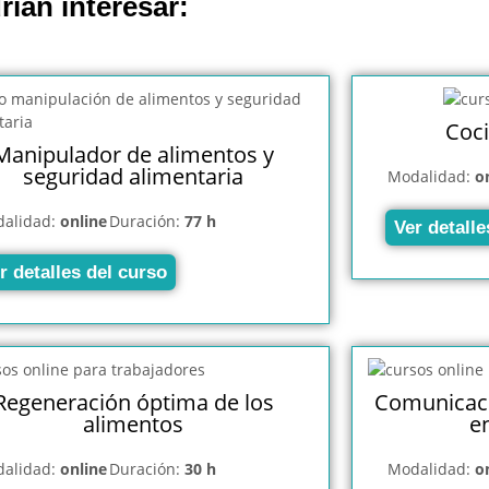
rían interesar:
Coci
Manipulador de alimentos y
seguridad alimentaria
Modalidad:
o
alidad:
online
Duración:
77 h
Ver detalle
r detalles del curso
Regeneración óptima de los
Comunicaci
alimentos
e
alidad:
online
Duración:
30 h
Modalidad:
o