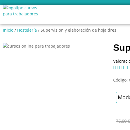
Inicio
/
Hostelería
/ Supervisión y elaboración de hojaldres
Sup
Valoraci




Código:
Moda
75,00
€