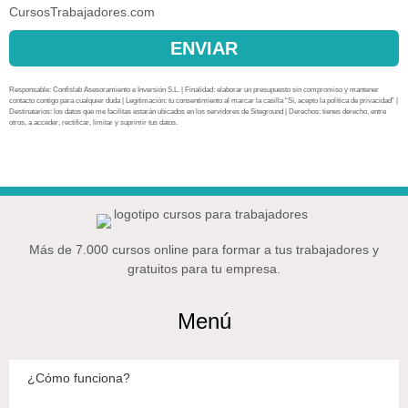
CursosTrabajadores.com
ENVIAR
Responsable: Confislab Asesoramiento e Inversión S.L. | Finalidad: elaborar un presupuesto sin compromiso y mantener
contacto contigo para cualquier duda | Legitimación: tu consentimiento al marcar la casilla “Sí, acepto la política de privacidad” |
Destinatarios: los datos que me facilitas estarán ubicados en los servidores de Siteground | Derechos: tienes derecho, entre
otros, a acceder, rectificar, limitar y suprimir tus datos.
Más de 7.000 cursos online para formar a tus trabajadores y
gratuitos para tu empresa.
Menú
¿Cómo funciona?