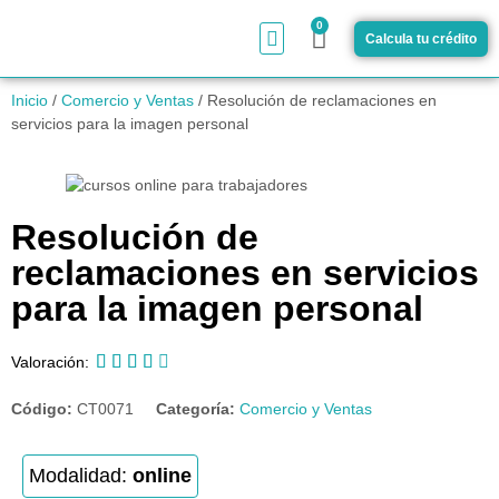
0
Calcula tu crédito
¿Cómo funciona?
Inicio
/
Comercio y Ventas
/ Resolución de reclamaciones en
servicios para la imagen personal
Resolución de
reclamaciones en servicios
para la imagen personal





Valoración:
Código:
CT0071
Categoría:
Comercio y Ventas
Modalidad:
online