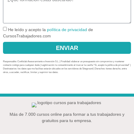
He leído y acepto la
política de privacidad
de
CursosTrabajadores.com
ENVIAR
Responsable: Confislab Asesoramiento e Inversión S.L. | Finalidad: elaborar un presupuesto sin compromiso y mantener
contacto contigo para cualquier duda | Legitimación: tu consentimiento al marcar la casilla “Sí, acepto la política de privacidad” |
Destinatarios: los datos que me facilitas estarán ubicados en los servidores de Siteground | Derechos: tienes derecho, entre
otros, a acceder, rectificar, limitar y suprimir tus datos.
Más de 7.000 cursos online para formar a tus trabajadores y
gratuitos para tu empresa.