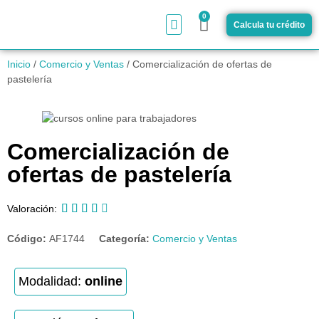
0
Calcula tu crédito
¿Cómo funciona?
Inicio
/
Comercio y Ventas
/ Comercialización de ofertas de
pastelería
Comercialización de
ofertas de pastelería





Valoración:
Código:
AF1744
Categoría:
Comercio y Ventas
Modalidad:
online