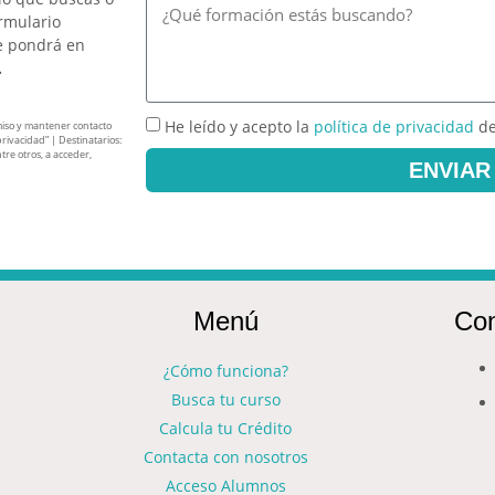
ormulario
e pondrá en
.
He leído y acepto la
política de privacidad
de
miso y mantener contacto
privacidad” | Destinatarios:
tre otros, a acceder,
ENVIAR
Menú
Con
¿Cómo funciona?
Busca tu curso
Calcula tu Crédito
Contacta con nosotros
Acceso Alumnos