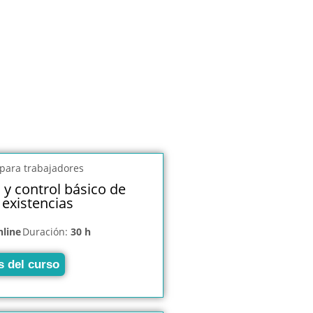
 y control básico de
existencias
nline
Duración:
30 h
s del curso