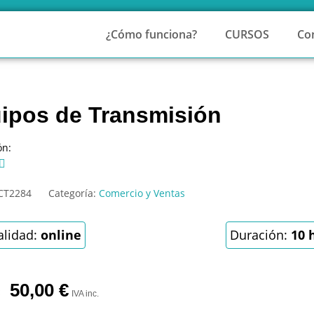
¿Cómo funciona?
CURSOS
Co
ipos de Transmisión
ón:

CT2284
Categoría:
Comercio y Ventas
lidad:
online
Duración:
10 
50,00
€
IVA inc.