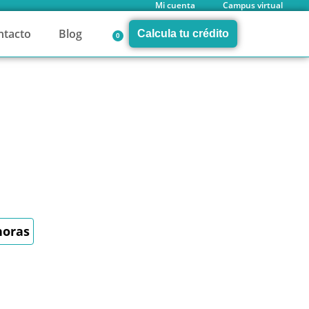
Mi cuenta
Campus virtual
ntacto
Blog
Calcula tu crédito
0
horas