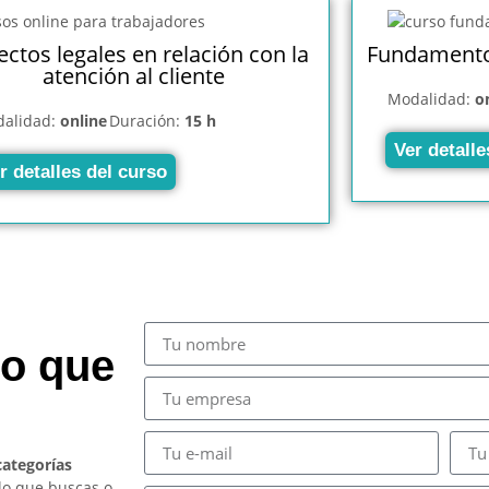
ctos legales en relación con la
Fundamentos
atención al cliente
Modalidad:
o
alidad:
online
Duración:
15 h
Ver detalle
r detalles del curso
so que
categorías
lo que buscas o