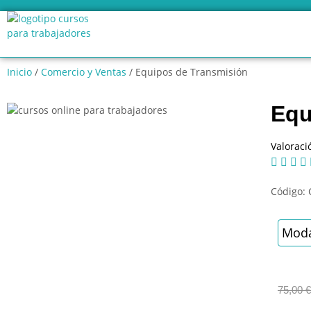
Inicio
/
Comercio y Ventas
/ Equipos de Transmisión
Equ
Valoraci




Código:
Moda
75,00
€