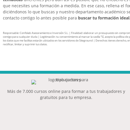
que necesites una formación a medida. En ese caso, rellena el f
diciéndonos lo que buscas y nuestro departamento académico s
contacto contigo lo antes posible para
buscar tu formación ideal
Responsable: Confislab Asesoramiento e Inversión S.L. | Finalidad: elaborar un presupuesto sin compro
contigo para cualquier duda | Legitimación: tu consentimiento al marcar la casilla “Sí, acepto la política de 
los datos que me facilitas estarán ubicados en los servidores de Siteground | Derechos: tienes derecho, en
rectificar, limitar y suprimir tus datos.
Más de 7.000 cursos online para formar a tus trabajadores y
gratuitos para tu empresa.