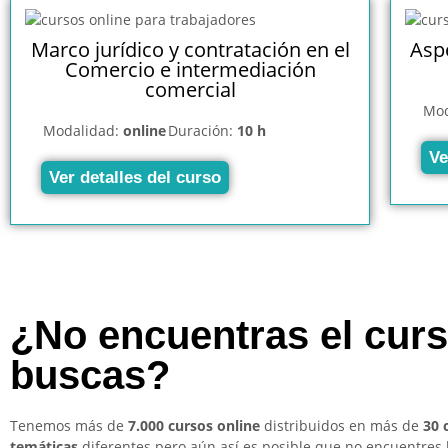
Marco jurídico y contratación en el
Aspe
Comercio e intermediación
comercial
Mod
Modalidad:
online
Duración:
10 h
Ve
Ver detalles del curso
¿No encuentras el cur
buscas?
Tenemos más de
7.000 cursos online
distribuidos en más de
30 
temáticas
diferentes pero aún así es posible que no encuentres 