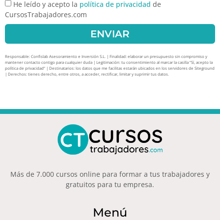
He leído y acepto la
política de privacidad
de
CursosTrabajadores.com
ENVIAR
Responsable: Confislab Asesoramiento e Inversión S.L. | Finalidad: elaborar un presupuesto sin compromiso y
mantener contacto contigo para cualquier duda | Legitimación: tu consentimiento al marcar la casilla “Sí, acepto la
política de privacidad” | Destinatarios: los datos que me facilitas estarán ubicados en los servidores de Siteground
| Derechos: tienes derecho, entre otros, a acceder, rectificar, limitar y suprimir tus datos.
Más de 7.000 cursos online para formar a tus trabajadores y
gratuitos para tu empresa.
Menú