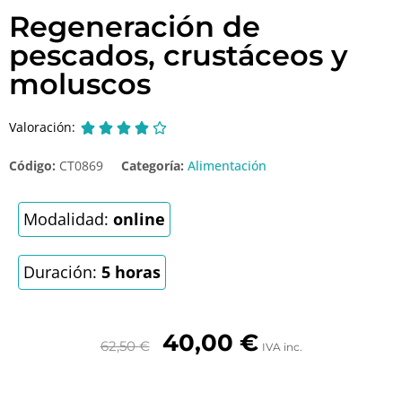
Regeneración de
pescados, crustáceos y
moluscos
Valoración:





Código:
CT0869
Categoría:
Alimentación
Modalidad:
online
Duración:
5 horas
40,00
€
62,50
€
IVA inc.