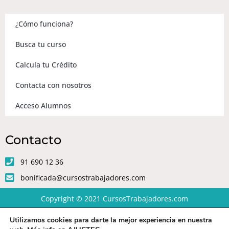
¿Cómo funciona?
Busca tu curso
Calcula tu Crédito
Contacta con nosotros
Acceso Alumnos
Contacto
91 690 12 36
bonificada@cursostrabajadores.com
Copyright © 2021
CursosTrabajadores.com
Utilizamos cookies para darte la mejor experiencia en nuestra
Aviso Legal
|
Política de Privacidad
|
Condiciones de compra