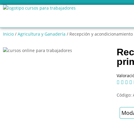
Inicio
/
Agricultura y Ganadería
/ Recepción y acondicionamiento d
Rec
pri
Valoraci




Código:
Moda