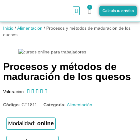
0
Calcula tu crédito
¿Cómo funciona?
Inicio
/
Alimentación
/ Procesos y métodos de maduración de los
quesos
Procesos y métodos de
maduración de los quesos





Valoración:
Código:
CT1811
Categoría:
Alimentación
Modalidad:
online