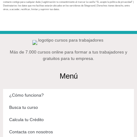
contacto contigo para cualquier duda | Legitimación: tu consentimiento al marcar la casilla “Sí, acepto la política de privacidad” |
Destinatarios: los datos que me facilitas estarán ubicados en los servidores de Siteground | Derechos: tienes derecho, entre
otros, a acceder, rectificar, limitar y suprimir tus datos.
Más de 7.000 cursos online para formar a tus trabajadores y
gratuitos para tu empresa.
Menú
¿Cómo funciona?
Busca tu curso
Calcula tu Crédito
Contacta con nosotros