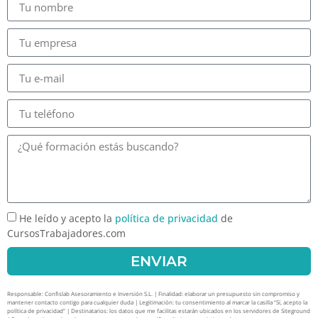
He leído y acepto la
política de privacidad
de
CursosTrabajadores.com
ENVIAR
Responsable: Confislab Asesoramiento e Inversión S.L. | Finalidad: elaborar un presupuesto sin compromiso y
mantener contacto contigo para cualquier duda | Legitimación: tu consentimiento al marcar la casilla “Sí, acepto la
política de privacidad” | Destinatarios: los datos que me facilitas estarán ubicados en los servidores de Siteground