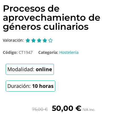
Procesos de
aprovechamiento de
géneros culinarios
Valoración:





Código:
CT1947
Categoría:
Hostelería
Modalidad:
online
Duración:
10 horas
50,00
€
75,00
€
IVA inc.