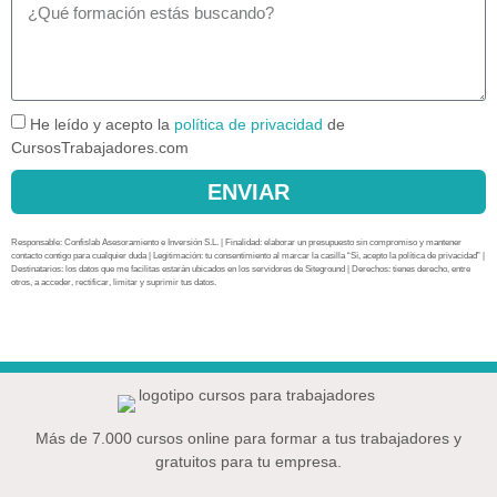
He leído y acepto la
política de privacidad
de
CursosTrabajadores.com
ENVIAR
Responsable: Confislab Asesoramiento e Inversión S.L. | Finalidad: elaborar un presupuesto sin compromiso y mantener
contacto contigo para cualquier duda | Legitimación: tu consentimiento al marcar la casilla “Sí, acepto la política de privacidad” |
Destinatarios: los datos que me facilitas estarán ubicados en los servidores de Siteground | Derechos: tienes derecho, entre
otros, a acceder, rectificar, limitar y suprimir tus datos.
Más de 7.000 cursos online para formar a tus trabajadores y
gratuitos para tu empresa.