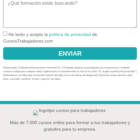
He leído y acepto la
política de privacidad
de
CursosTrabajadores.com
ENVIAR
Responsable: Confislab Asesoramiento e Inversión S.L. | Finalidad: elaborar un presupuesto sin compromiso y mantener
contacto contigo para cualquier duda | Legitimación: tu consentimiento al marcar la casilla “Sí, acepto la política de privacidad” |
Destinatarios: los datos que me facilitas estarán ubicados en los servidores de Siteground | Derechos: tienes derecho, entre
otros, a acceder, rectificar, limitar y suprimir tus datos.
Más de 7.000 cursos online para formar a tus trabajadores y
gratuitos para tu empresa.