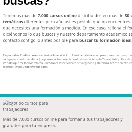
buscas?
Tenemos más de
7.000 cursos online
distribuidos en más de
30 
temáticas
diferentes pero aún así es posible que no encuentres 
que necesites una formación a medida. En ese caso, rellena el f
diciéndonos lo que buscas y nuestro departamento académico s
contacto contigo lo antes posible para
buscar tu formación ideal
Responsable: Confislab Asesoramiento e Inversión S.L. | Finalidad: elaborar un presupuesto sin compro
contigo para cualquier duda | Legitimación: tu consentimiento al marcar la casilla “Sí, acepto la política de 
los datos que me facilitas estarán ubicados en los servidores de Siteground | Derechos: tienes derecho, en
rectificar, limitar y suprimir tus datos.
Más de 7.000 cursos online para formar a tus trabajadores y
gratuitos para tu empresa.