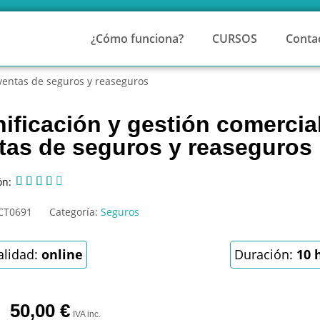
¿Cómo funciona?
CURSOS
Conta
 ventas de seguros y reaseguros
nificación y gestión comercia
tas de seguros y reaseguros
ón:





CT0691
Categoría:
Seguros
lidad:
online
Duración:
10 
50,00
€
IVA inc.