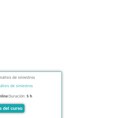
álisis de siniestros
nline
Duración:
5 h
s del curso