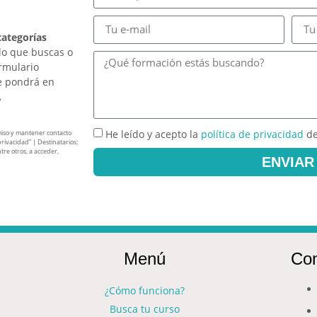
categorías
lo que buscas o
ormulario
e pondrá en
.
He leído y acepto la
política de privacidad
de
miso y mantener contacto
privacidad” | Destinatarios:
tre otros, a acceder,
ENVIAR
Menú
Con
¿Cómo funciona?
Busca tu curso