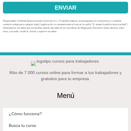
ENVIAR
Responsable: Confislab Asesoramiento e Inversión S.L. | Finalidad: elaborar un presupuesto sin compromiso y mantener
contacto contigo para cualquier duda | Legitimación: tu consentimiento al marcar la casilla “Sí, acepto la política de privacidad” |
Destinatarios: los datos que me facilitas estarán ubicados en los servidores de Siteground | Derechos: tienes derecho, entre
otros, a acceder, rectificar, limitar y suprimir tus datos.
Más de 7.000 cursos online para formar a tus trabajadores y
gratuitos para tu empresa.
Menú
¿Cómo funciona?
Busca tu curso