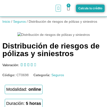
0
Calcula tu crédito
¿Cómo funciona?
Inicio
/
Seguros
/ Distribución de riesgos de pólizas y siniestros
Distribución de riesgos de
pólizas y siniestros





Valoración:
Código:
CT0698
Categoría:
Seguros
Modalidad:
online
Duración:
5 horas