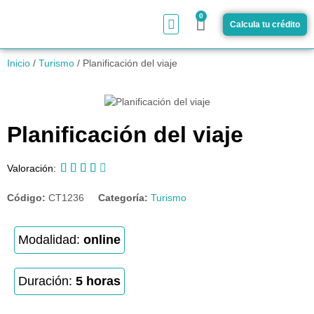
0
Calcula tu crédito
¿Cómo funciona?
Inicio
/
Turismo
/ Planificación del viaje
Planificación del viaje





Valoración:
Código:
CT1236
Categoría:
Turismo
Modalidad:
online
Duración:
5 horas