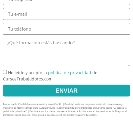
He leído y acepto la
política de privacidad
de
CursosTrabajadores.com
ENVIAR
Responsable: Confislab Asesoramiento e Inversión S.L. | Finalidad: elaborar un presupuesto sin compromiso y
mantener contacto contigo para cualquier duda | Legitimación: tu consentimiento al marcar la casilla “Sí, acepto la
política de privacidad” | Destinatarios: los datos que me facilitas estarán ubicados en los servidores de Siteground |
Derechos: tienes derecho, entre otros, a acceder, rectificar, limitar y suprimir tus datos.