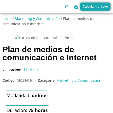
Calcula tu crédito
0
¿Cómo funciona?
Inicio
/
Marketing y Comunicación
/ Plan de medios de
comunicación e Internet
Plan de medios de
comunicación e Internet
Valoración:





Código:
AF2398-N
Categoría:
Marketing y Comunicación
Modalidad:
online
Duración:
75 horas