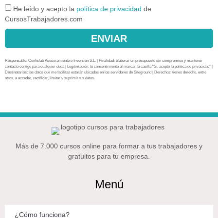
He leído y acepto la
política de privacidad
de
CursosTrabajadores.com
ENVIAR
Responsable: Confislab Asesoramiento e Inversión S.L. | Finalidad: elaborar un presupuesto sin compromiso y mantener
contacto contigo para cualquier duda | Legitimación: tu consentimiento al marcar la casilla “Sí, acepto la política de privacidad” |
Destinatarios: los datos que me facilitas estarán ubicados en los servidores de Siteground | Derechos: tienes derecho, entre
otros, a acceder, rectificar, limitar y suprimir tus datos.
Más de 7.000 cursos online para formar a tus trabajadores y
gratuitos para tu empresa.
Menú
¿Cómo funciona?