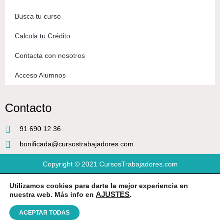
Busca tu curso
Calcula tu Crédito
Contacta con nosotros
Acceso Alumnos
Contacto
91 690 12 36
bonificada@cursostrabajadores.com
Copyright © 2021
CursosTrabajadores.com
Utilizamos cookies para darte la mejor experiencia en
Aviso Legal
|
Política de Privacidad
|
Condiciones de compra
nuestra web. Más info en
AJUSTES
.
ACEPTAR TODAS
Diseño web
por Beeway