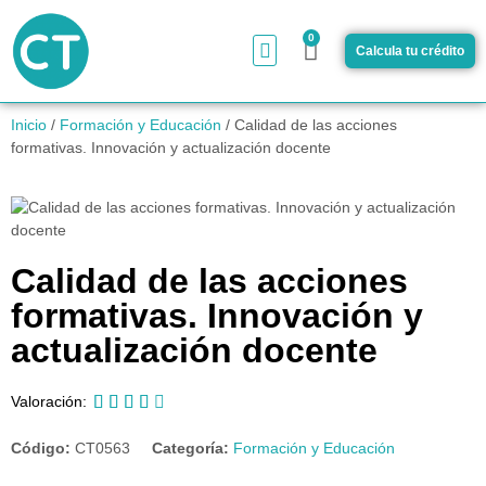
0
Calcula tu crédito
¿Cómo funciona?
Inicio
/
Formación y Educación
/ Calidad de las acciones
formativas. Innovación y actualización docente
Calidad de las acciones
formativas. Innovación y
actualización docente





Valoración:
Código:
CT0563
Categoría:
Formación y Educación