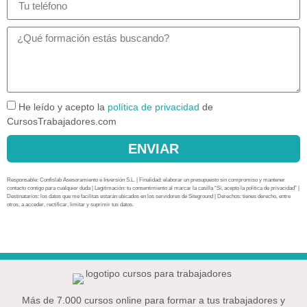
He leído y acepto la
política de privacidad
de
CursosTrabajadores.com
ENVIAR
Responsable: Confislab Asesoramiento e Inversión S.L. | Finalidad: elaborar un presupuesto sin compromiso y mantener
contacto contigo para cualquier duda | Legitimación: tu consentimiento al marcar la casilla “Sí, acepto la política de privacidad” |
Destinatarios: los datos que me facilitas estarán ubicados en los servidores de Siteground | Derechos: tienes derecho, entre
otros, a acceder, rectificar, limitar y suprimir tus datos.
Más de 7.000 cursos online para formar a tus trabajadores y