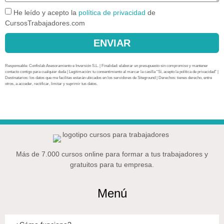
He leído y acepto la
política de privacidad
de
CursosTrabajadores.com
ENVIAR
Responsable: Confislab Asesoramiento e Inversión S.L. | Finalidad: elaborar un presupuesto sin compromiso y mantener
contacto contigo para cualquier duda | Legitimación: tu consentimiento al marcar la casilla “Sí, acepto la política de privacidad” |
Destinatarios: los datos que me facilitas estarán ubicados en los servidores de Siteground | Derechos: tienes derecho, entre
otros, a acceder, rectificar, limitar y suprimir tus datos.
Más de 7.000 cursos online para formar a tus trabajadores y
gratuitos para tu empresa.
Menú