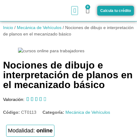
0
Calcula tu crédito
¿Cómo funciona?
Inicio
/
Mecánica de Vehículos
/ Nociones de dibujo e interpretación
de planos en el mecanizado básico
Nociones de dibujo e
interpretación de planos en
el mecanizado básico





Valoración:
Código:
CT0113
Categoría:
Mecánica de Vehículos
Modalidad:
online