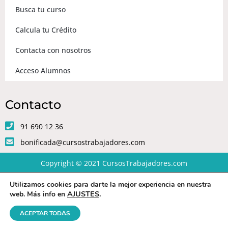
Busca tu curso
Calcula tu Crédito
Contacta con nosotros
Acceso Alumnos
Contacto
91 690 12 36
bonificada@cursostrabajadores.com
Copyright © 2021
CursosTrabajadores.com
Utilizamos cookies para darte la mejor experiencia en nuestra
Aviso Legal
|
Política de Privacidad
|
Condiciones de compra
AJUSTES
.
web. Más info en
ACEPTAR TODAS
Diseño web
por Beeway