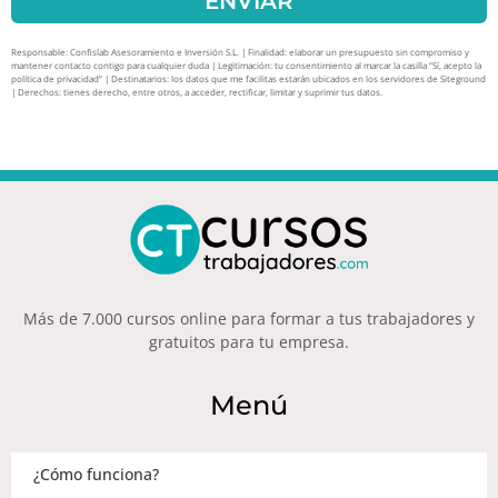
ENVIAR
Responsable: Confislab Asesoramiento e Inversión S.L. | Finalidad: elaborar un presupuesto sin compromiso y
mantener contacto contigo para cualquier duda | Legitimación: tu consentimiento al marcar la casilla “Sí, acepto la
política de privacidad” | Destinatarios: los datos que me facilitas estarán ubicados en los servidores de Siteground
| Derechos: tienes derecho, entre otros, a acceder, rectificar, limitar y suprimir tus datos.
Más de 7.000 cursos online para formar a tus trabajadores y
gratuitos para tu empresa.
Menú
¿Cómo funciona?