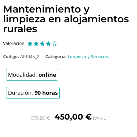
Mantenimiento y
limpieza en alojamientos
rurales
Valoración:





Código:
AF1045_2
Categoría:
Limpieza y Servicios
Modalidad:
online
Duración:
90 horas
450,00
€
675,20
€
IVA inc.