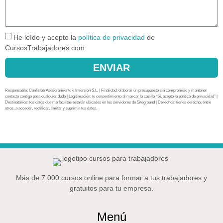
He leído y acepto la
política de privacidad
de
CursosTrabajadores.com
ENVIAR
Responsable: Confislab Asesoramiento e Inversión S.L. | Finalidad: elaborar un presupuesto sin compromiso y mantener
contacto contigo para cualquier duda | Legitimación: tu consentimiento al marcar la casilla “Sí, acepto la política de privacidad” |
Destinatarios: los datos que me facilitas estarán ubicados en los servidores de Siteground | Derechos: tienes derecho, entre
otros, a acceder, rectificar, limitar y suprimir tus datos.
Más de 7.000 cursos online para formar a tus trabajadores y
gratuitos para tu empresa.
Menú