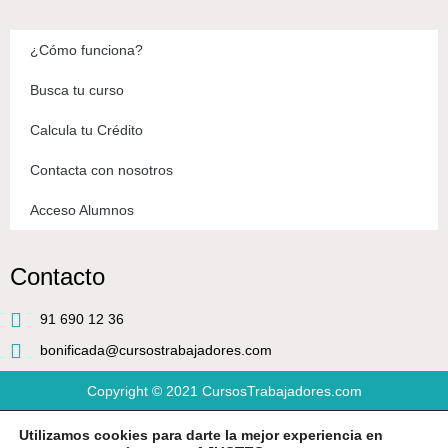
¿Cómo funciona?
Busca tu curso
Calcula tu Crédito
Contacta con nosotros
Acceso Alumnos
Contacto
91 690 12 36
bonificada@cursostrabajadores.com
Copyright © 2021
CursosTrabajadores.com
Utilizamos cookies para darte la mejor experiencia en
Aviso Legal
|
Política de Privacidad
|
Condiciones de compra