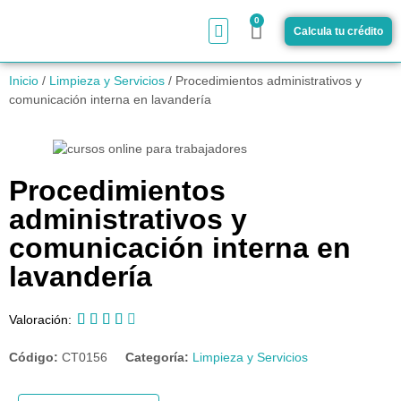
0
Calcula tu crédito
¿Cómo funciona?
Inicio
/
Limpieza y Servicios
/ Procedimientos administrativos y
comunicación interna en lavandería
Procedimientos
administrativos y
comunicación interna en
lavandería





Valoración:
Código:
CT0156
Categoría:
Limpieza y Servicios