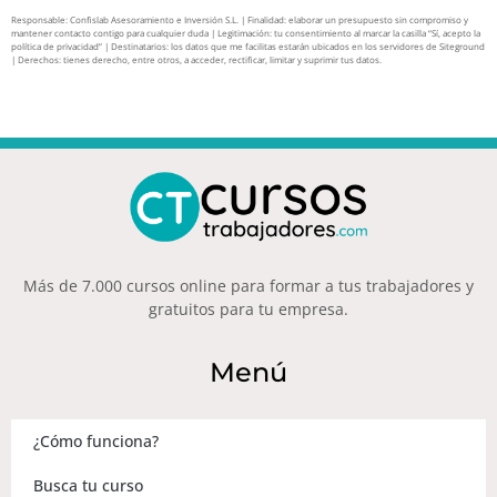
Responsable: Confislab Asesoramiento e Inversión S.L. | Finalidad: elaborar un presupuesto sin compromiso y
mantener contacto contigo para cualquier duda | Legitimación: tu consentimiento al marcar la casilla “Sí, acepto la
política de privacidad” | Destinatarios: los datos que me facilitas estarán ubicados en los servidores de Siteground
| Derechos: tienes derecho, entre otros, a acceder, rectificar, limitar y suprimir tus datos.
Más de 7.000 cursos online para formar a tus trabajadores y
gratuitos para tu empresa.
Menú
¿Cómo funciona?
Busca tu curso