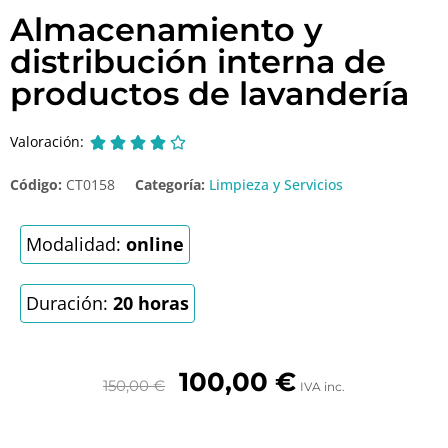
Almacenamiento y
distribución interna de
productos de lavandería
Valoración:





Código:
CT0158
Categoría:
Limpieza y Servicios
Modalidad:
online
Duración:
20 horas
100,00
€
150,00
€
IVA inc.