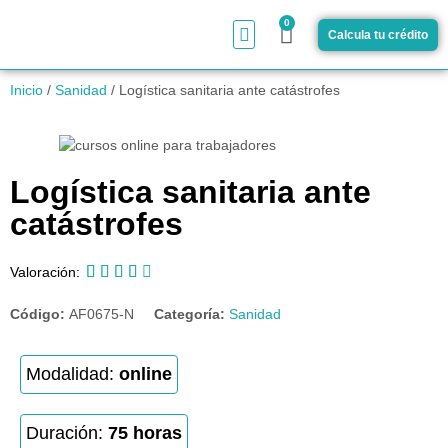
0
Calcula tu crédito
¿Cómo funciona?
Inicio
/
Sanidad
/ Logística sanitaria ante catástrofes
Logística sanitaria ante
catástrofes





Valoración:
Código:
AF0675-N
Categoría:
Sanidad
Modalidad:
online
Duración:
75 horas