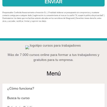
ENVIAR
Responsable: Confislab Asesoramiento e Inversión S.L. | Finalidad: elaborar un presupuesto sin compromiso y mantener
contacto contigo para cualquier duda | Legitimación: tu consentimiento al marcar la casilla “Sí, acepto la política de privacidad” |
Destinatarios: los datos que me facilitas estarán ubicados en los servidores de Siteground | Derechos: tienes derecho, entre
otros, a acceder, rectificar, limitar y suprimir tus datos.
Más de 7.000 cursos online para formar a tus trabajadores y
gratuitos para tu empresa.
Menú
¿Cómo funciona?
Busca tu curso