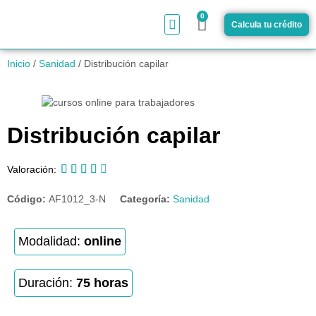
0
Calcula tu crédito
¿Cómo funciona?
Inicio
/
Sanidad
/ Distribución capilar
Distribución capilar





Valoración:
Código:
AF1012_3-N
Categoría:
Sanidad
Modalidad:
online
Duración:
75 horas