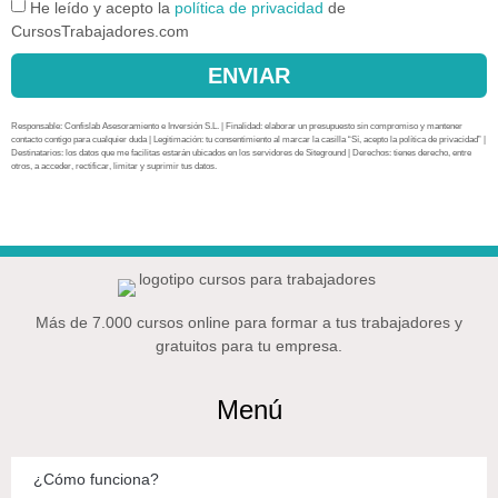
He leído y acepto la
política de privacidad
de
CursosTrabajadores.com
ENVIAR
Responsable: Confislab Asesoramiento e Inversión S.L. | Finalidad: elaborar un presupuesto sin compromiso y mantener
contacto contigo para cualquier duda | Legitimación: tu consentimiento al marcar la casilla “Sí, acepto la política de privacidad” |
Destinatarios: los datos que me facilitas estarán ubicados en los servidores de Siteground | Derechos: tienes derecho, entre
otros, a acceder, rectificar, limitar y suprimir tus datos.
Más de 7.000 cursos online para formar a tus trabajadores y
gratuitos para tu empresa.
Menú
¿Cómo funciona?