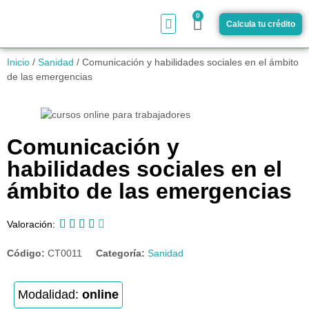
0
Calcula tu crédito
¿Cómo funciona?
Inicio
/
Sanidad
/ Comunicación y habilidades sociales en el ámbito
de las emergencias
Comunicación y
habilidades sociales en el
ámbito de las emergencias





Valoración:
Código:
CT0011
Categoría:
Sanidad
Modalidad:
online