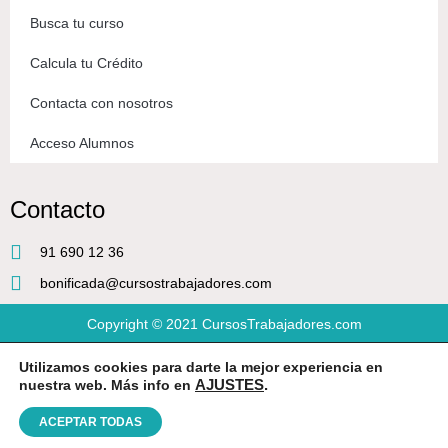
Busca tu curso
Calcula tu Crédito
Contacta con nosotros
Acceso Alumnos
Contacto
91 690 12 36
bonificada@cursostrabajadores.com
Copyright © 2021
CursosTrabajadores.com
Utilizamos cookies para darte la mejor experiencia en
Aviso Legal
|
Política de Privacidad
|
Condiciones de compra
nuestra web. Más info en
AJUSTES
.
ACEPTAR TODAS
Diseño web
por Beeway