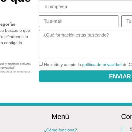
tegorías
que buscas o que
 diciéndonos lo
o contigo lo
He leído y acepto la
política de privacidad
de C
miso y mantener contacto
 privacidad” |
enes derecho, entre otros,
ENVIAR
Menú
Con
9
¿Cómo funciona?