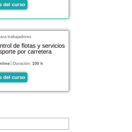
s del curso
trol de flotas y servicios
sporte por carretera
nline
Duración:
100 h
s del curso