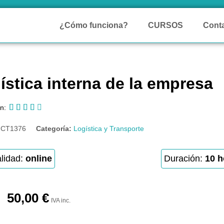
¿Cómo funciona?
CURSOS
Cont
ística interna de la empresa





n:
:
CT1376
Categoría:
Logística y Transporte
lidad:
online
Duración:
10 h
50,00
€
IVA inc.