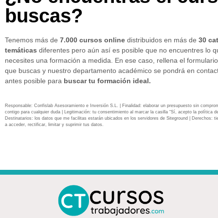
buscas?
Tenemos más de
7.000 cursos online
distribuidos en más de
30 ca
temáticas
diferentes pero aún así es posible que no encuentres lo 
necesites una formación a medida. En ese caso, rellena el formulario
que buscas y nuestro departamento académico se pondrá en contact
antes posible para
buscar tu formación ideal.
Responsable: Confislab Asesoramiento e Inversión S.L. | Finalidad: elaborar un presupuesto sin compro
contigo para cualquier duda | Legitimación: tu consentimiento al marcar la casilla “Sí, acepto la política de
Destinatarios: los datos que me facilitas estarán ubicados en los servidores de Siteground | Derechos: ti
a acceder, rectificar, limitar y suprimir tus datos.