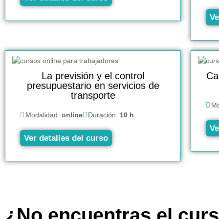
Ve
La previsión y el control
Ca
presupuestario en servicios de
transporte
Mo
Modalidad:
online
Duración:
10 h
Ve
Ver detalles del curso
¿No encuentras el cur