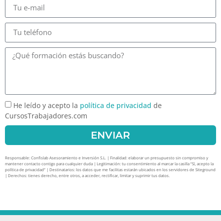
He leído y acepto la
política de privacidad
de
CursosTrabajadores.com
ENVIAR
Responsable: Confislab Asesoramiento e Inversión S.L. | Finalidad: elaborar un presupuesto sin compromiso y
mantener contacto contigo para cualquier duda | Legitimación: tu consentimiento al marcar la casilla “Sí, acepto la
política de privacidad” | Destinatarios: los datos que me facilitas estarán ubicados en los servidores de Siteground
| Derechos: tienes derecho, entre otros, a acceder, rectificar, limitar y suprimir tus datos.