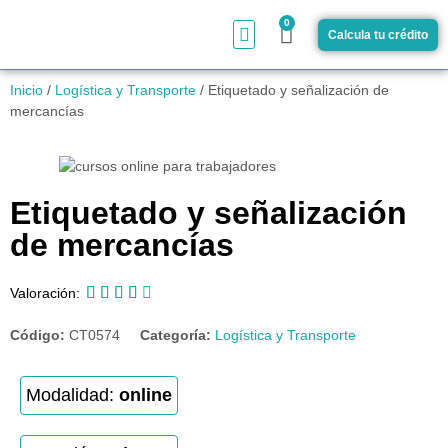
0
Calcula tu crédito
¿Cómo funciona?
Inicio
/
Logística y Transporte
/ Etiquetado y señalización de
mercancías
Etiquetado y señalización
de mercancías





Valoración:
Código:
CT0574
Categoría:
Logística y Transporte
Modalidad:
online