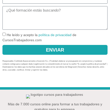
He leído y acepto la
política de privacidad
de
CursosTrabajadores.com
ENVIAR
Responsable: Confislab Asesoramiento e Inversión S.L. | Finalidad: elaborar un presupuesto sin compromiso y mantener
contacto contigo para cualquier duda | Legitimación: tu consentimiento al marcar la casilla “Sí, acepto la política de privacidad” |
Destinatarios: los datos que me facilitas estarán ubicados en los servidores de Siteground | Derechos: tienes derecho, entre
otros, a acceder, rectificar, limitar y suprimir tus datos.
Más de 7.000 cursos online para formar a tus trabajadores y
gratuitos para tu empresa.