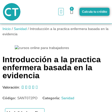
0
Calcula tu crédito
¿Cómo funciona?
Inicio
/
Sanidad
/ Introducción a la practica enfermera basada en la
evidencia
Introducción a la practica
enfermera basada en la
evidencia





Valoración:
Código:
SANT072PO
Categoría:
Sanidad