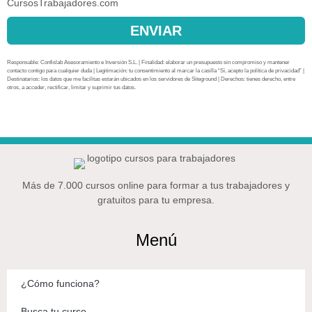
CursosTrabajadores.com
ENVIAR
Responsable: Confislab Asesoramiento e Inversión S.L. | Finalidad: elaborar un presupuesto sin compromiso y mantener
contacto contigo para cualquier duda | Legitimación: tu consentimiento al marcar la casilla “Sí, acepto la política de privacidad” |
Destinatarios: los datos que me facilitas estarán ubicados en los servidores de Siteground | Derechos: tienes derecho, entre
otros, a acceder, rectificar, limitar y suprimir tus datos.
Más de 7.000 cursos online para formar a tus trabajadores y
gratuitos para tu empresa.
Menú
¿Cómo funciona?
Busca tu curso