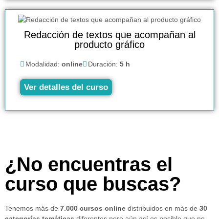
Redacción de textos que acompañan al
producto gráfico
Modalidad:
online
Duración:
5 h
Ver detalles del curso
¿No encuentras el
curso que buscas?
Tenemos más de
7.000 cursos online
distribuidos en más de
30
categorías temáticas
diferentes pero aún así es posible que no