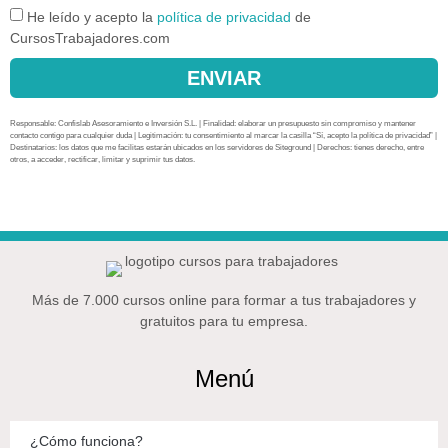
He leído y acepto la
política de privacidad
de
CursosTrabajadores.com
ENVIAR
Responsable: Confislab Asesoramiento e Inversión S.L. | Finalidad: elaborar un presupuesto sin compromiso y mantener
contacto contigo para cualquier duda | Legitimación: tu consentimiento al marcar la casilla “Sí, acepto la política de privacidad” |
Destinatarios: los datos que me facilitas estarán ubicados en los servidores de Siteground | Derechos: tienes derecho, entre
otros, a acceder, rectificar, limitar y suprimir tus datos.
Más de 7.000 cursos online para formar a tus trabajadores y
gratuitos para tu empresa.
Menú
¿Cómo funciona?