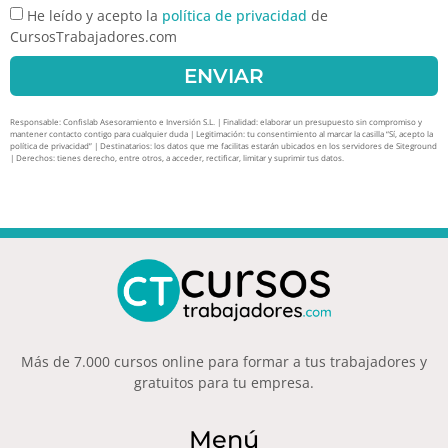
He leído y acepto la
política de privacidad
de
CursosTrabajadores.com
ENVIAR
Responsable: Confislab Asesoramiento e Inversión S.L. | Finalidad: elaborar un presupuesto sin compromiso y
mantener contacto contigo para cualquier duda | Legitimación: tu consentimiento al marcar la casilla “Sí, acepto la
política de privacidad” | Destinatarios: los datos que me facilitas estarán ubicados en los servidores de Siteground
| Derechos: tienes derecho, entre otros, a acceder, rectificar, limitar y suprimir tus datos.
Más de 7.000 cursos online para formar a tus trabajadores y
gratuitos para tu empresa.
Menú