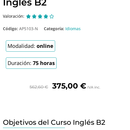
Inglés B2
Valoración:





Código:
AP5103-N
Categoría:
Idiomas
Modalidad:
online
Duración:
75 horas
375,00
€
562,60
€
IVA inc.
Objetivos del Curso Inglés B2