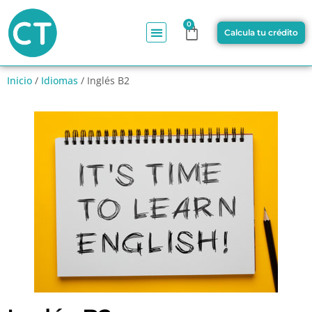
0
Calcula tu crédito
Inicio
/
Idiomas
/ Inglés B2