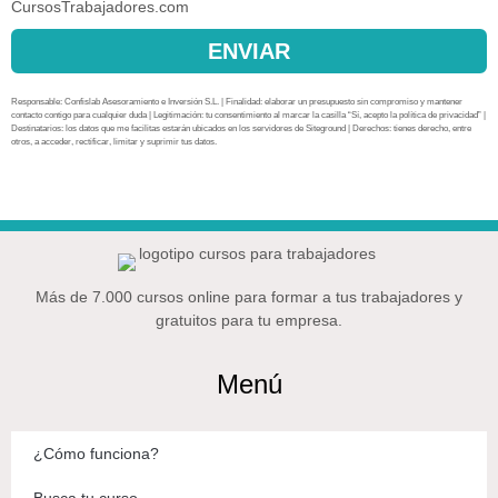
CursosTrabajadores.com
ENVIAR
Responsable: Confislab Asesoramiento e Inversión S.L. | Finalidad: elaborar un presupuesto sin compromiso y mantener
contacto contigo para cualquier duda | Legitimación: tu consentimiento al marcar la casilla “Sí, acepto la política de privacidad” |
Destinatarios: los datos que me facilitas estarán ubicados en los servidores de Siteground | Derechos: tienes derecho, entre
otros, a acceder, rectificar, limitar y suprimir tus datos.
Más de 7.000 cursos online para formar a tus trabajadores y
gratuitos para tu empresa.
Menú
¿Cómo funciona?