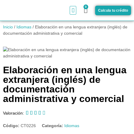
0
Calcula tu crédito
¿Cómo funciona?
Inicio
/
Idiomas
/ Elaboración en una lengua extranjera (inglés) de
documentación administrativa y comercial
Elaboración en una lengua
extranjera (inglés) de
documentación
administrativa y comercial





Valoración:
Código:
CT0226
Categoría:
Idiomas