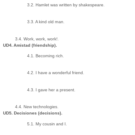
3.2. Hamlet was written by shakespeare.
3.3. A kind old man.
3.4. Work, work, work!.
UD4. Amistad (friendship).
4.1. Becoming rich.
4.2. I have a wonderful friend.
4.3. I gave her a present.
4.4. New technologies.
UD5. Decisiones (decisions).
5.1. My cousin and I.