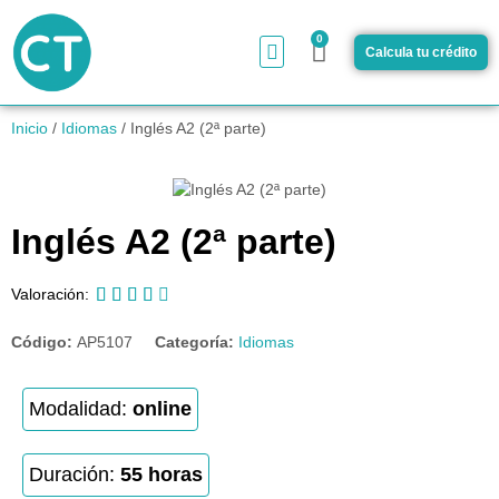
0
Calcula tu crédito
¿Cómo funciona?
Inicio
/
Idiomas
/ Inglés A2 (2ª parte)
Inglés A2 (2ª parte)





Valoración:
Código:
AP5107
Categoría:
Idiomas
Modalidad:
online
Duración:
55 horas