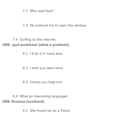
7.2. Who said that?.
7.3. He ordered me to open the window.
7.4. Surfing on the internet.
UD8. ¡qué problema! (what a problem!).
8.1. I´ll do it if i have time.
8.2. I wish you were here.
8.3. Unless you help me!.
8.4. What an interesting language!.
UD9. Escocia (scotland).
9.1. She loved me as a friend.