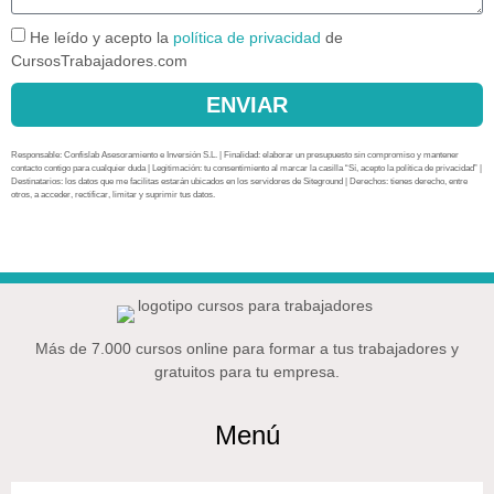
He leído y acepto la
política de privacidad
de
CursosTrabajadores.com
ENVIAR
Responsable: Confislab Asesoramiento e Inversión S.L. | Finalidad: elaborar un presupuesto sin compromiso y mantener
contacto contigo para cualquier duda | Legitimación: tu consentimiento al marcar la casilla “Sí, acepto la política de privacidad” |
Destinatarios: los datos que me facilitas estarán ubicados en los servidores de Siteground | Derechos: tienes derecho, entre
otros, a acceder, rectificar, limitar y suprimir tus datos.
Más de 7.000 cursos online para formar a tus trabajadores y
gratuitos para tu empresa.
Menú