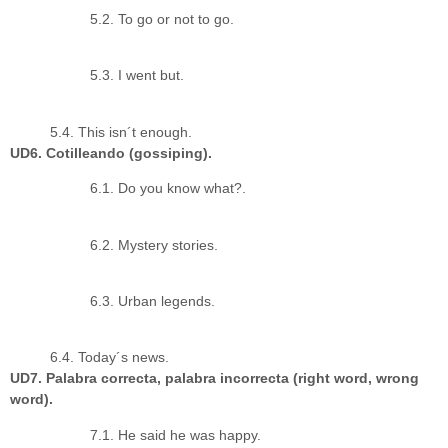
5.2. To go or not to go.
5.3. I went but.
5.4. This isn´t enough.
UD6. Cotilleando (gossiping).
6.1. Do you know what?.
6.2. Mystery stories.
6.3. Urban legends.
6.4. Today´s news.
UD7. Palabra correcta, palabra incorrecta (right word, wrong
word).
7.1. He said he was happy.