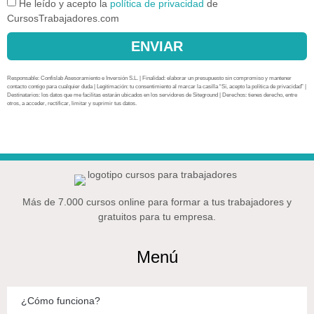
He leído y acepto la
política de privacidad
de
CursosTrabajadores.com
ENVIAR
Responsable: Confislab Asesoramiento e Inversión S.L. | Finalidad: elaborar un presupuesto sin compromiso y mantener
contacto contigo para cualquier duda | Legitimación: tu consentimiento al marcar la casilla “Sí, acepto la política de privacidad” |
Destinatarios: los datos que me facilitas estarán ubicados en los servidores de Siteground | Derechos: tienes derecho, entre
otros, a acceder, rectificar, limitar y suprimir tus datos.
Más de 7.000 cursos online para formar a tus trabajadores y
gratuitos para tu empresa.
Menú
¿Cómo funciona?