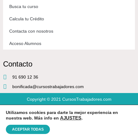
Busca tu curso
Calcula tu Crédito
Contacta con nosotros
Acceso Alumnos
Contacto
91 690 12 36
bonificada@cursostrabajadores.com
Copyright © 2021
CursosTrabajadores.com
Utilizamos cookies para darte la mejor experiencia en
Aviso Legal
|
Política de Privacidad
|
Condiciones de compra
nuestra web. Más info en
AJUSTES
.
ACEPTAR TODAS
Diseño web
por Beeway