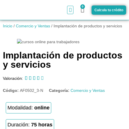
0
Calcula tu crédito
¿Cómo funciona?
Inicio
/
Comercio y Ventas
/ Implantación de productos y servicios
Implantación de productos
y servicios





Valoración:
Código:
AF0502_3-N
Categoría:
Comercio y Ventas
Modalidad:
online
Duración:
75 horas