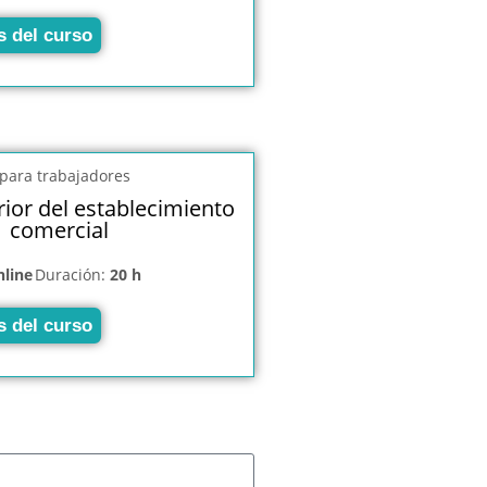
s del curso
rior del establecimiento
comercial
nline
Duración:
20 h
s del curso