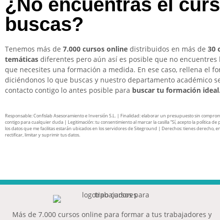
¿No encuentras el cur
buscas?
Tenemos más de
7.000 cursos online
distribuidos en más de
30 
temáticas
diferentes pero aún así es posible que no encuentres 
que necesites una formación a medida. En ese caso, rellena el f
diciéndonos lo que buscas y nuestro departamento académico s
contacto contigo lo antes posible para
buscar tu formación ideal
Responsable: Confislab Asesoramiento e Inversión S.L. | Finalidad: elaborar un presupuesto sin compro
contigo para cualquier duda | Legitimación: tu consentimiento al marcar la casilla “Sí, acepto la política de 
los datos que me facilitas estarán ubicados en los servidores de Siteground | Derechos: tienes derecho, en
rectificar, limitar y suprimir tus datos.
Más de 7.000 cursos online para formar a tus trabajadores y