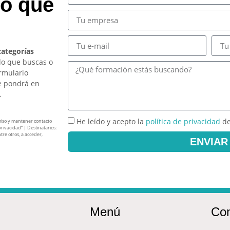
so que
categorías
lo que buscas o
ormulario
e pondrá en
.
He leído y acepto la
política de privacidad
de
miso y mantener contacto
privacidad” | Destinatarios:
tre otros, a acceder,
ENVIAR
Menú
Con