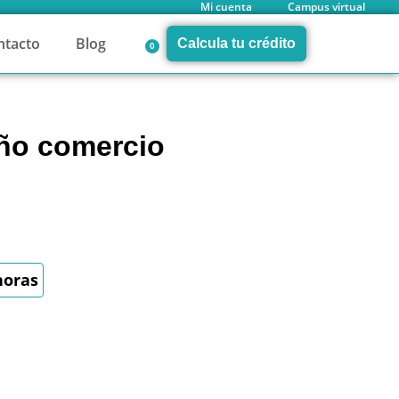
Mi cuenta
Campus virtual
ntacto
Blog
Calcula tu crédito
0
ño comercio
horas