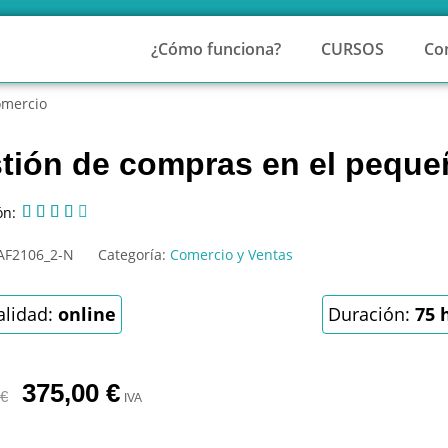
¿Cómo funciona?
CURSOS
Co
omercio
tión de compras en el peque
ón:





AF2106_2-N
Categoría:
Comercio y Ventas
lidad:
online
Duración:
75 
375,00
€
€
IVA