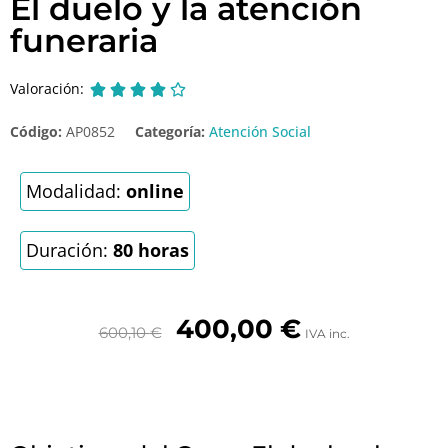
El duelo y la atención
funeraria
Valoración:





Código:
AP0852
Categoría:
Atención Social
Modalidad:
online
Duración:
80 horas
400,00
€
600,10
€
IVA inc.