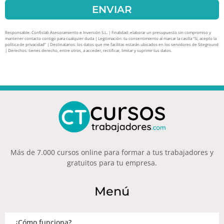
ENVIAR
Responsable: Confislab Asesoramiento e Inversión S.L. | Finalidad: elaborar un presupuesto sin compromiso y
mantener contacto contigo para cualquier duda | Legitimación: tu consentimiento al marcar la casilla “Sí, acepto la
política de privacidad” | Destinatarios: los datos que me facilitas estarán ubicados en los servidores de Siteground
| Derechos: tienes derecho, entre otros, a acceder, rectificar, limitar y suprimir tus datos.
Más de 7.000 cursos online para formar a tus trabajadores y
gratuitos para tu empresa.
Menú
¿Cómo funciona?