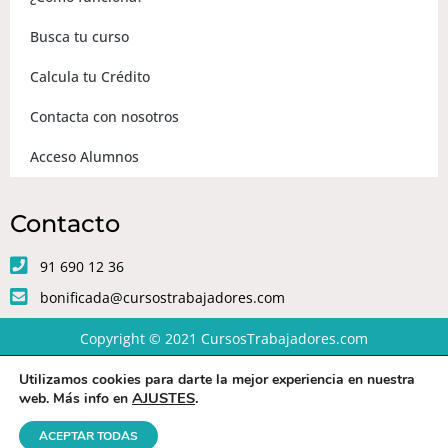
Busca tu curso
Calcula tu Crédito
Contacta con nosotros
Acceso Alumnos
Contacto
91 690 12 36
bonificada@cursostrabajadores.com
Copyright © 2021
CursosTrabajadores.com
Utilizamos cookies para darte la mejor experiencia en nuestra
Aviso Legal
|
Política de Privacidad
|
Condiciones de compra
AJUSTES
.
web. Más info en
ACEPTAR TODAS