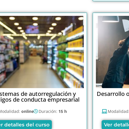
istemas de autorregulación y
Desarrollo 
igos de conducta empresarial
Modalidad:
online
Duración:
15 h
Modalidad
r detalles del curso
Ver detall