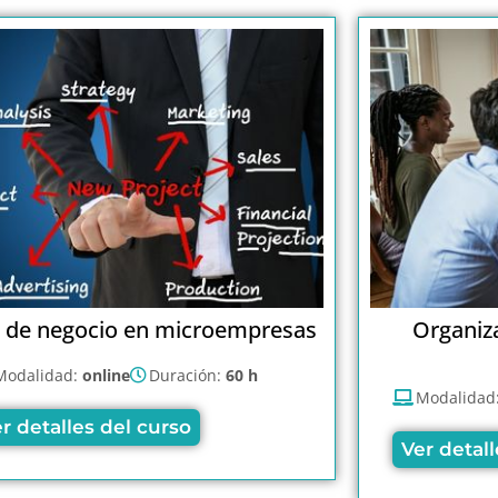
n de negocio en microempresas
Organiz
Modalidad:
online
Duración:
60 h
Modalidad
r detalles del curso
Ver detall