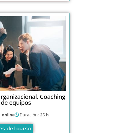
organizacional. Coaching
de equipos
:
online
Duración:
25 h
es del curso