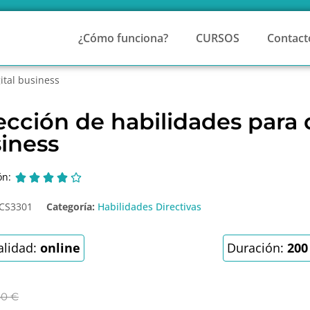
¿Cómo funciona?
CURSOS
Contact
ital business
ección de habilidades para d
iness
ón:





CS3301
Categoría:
Habilidades Directivas
lidad:
online
Duración:
200
40
€