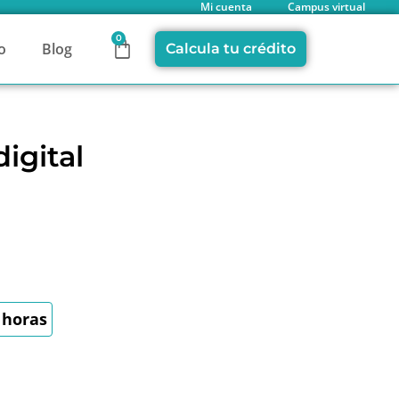
Mi cuenta
Campus virtual
0
o
Blog
Calcula tu crédito
igital
 horas