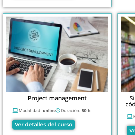
Project management
S
cód
Modalidad:
online
Duración:
50 h
Ver detalles del curso
Ve