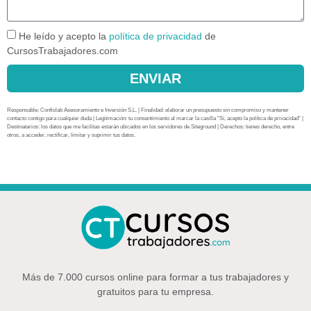
He leído y acepto la
política de privacidad
de
CursosTrabajadores.com
ENVIAR
Responsable: Confislab Asesoramiento e Inversión S.L. | Finalidad: elaborar un presupuesto sin compromiso y mantener
contacto contigo para cualquier duda | Legitimación: tu consentimiento al marcar la casilla “Sí, acepto la política de privacidad” |
Destinatarios: los datos que me facilitas estarán ubicados en los servidores de Siteground | Derechos: tienes derecho, entre
otros, a acceder, rectificar, limitar y suprimir tus datos.
Más de 7.000 cursos online para formar a tus trabajadores y
gratuitos para tu empresa.