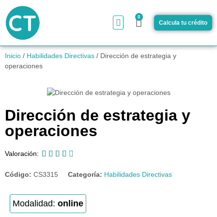
0
Calcula tu crédito
¿Cómo funciona?
Inicio
/
Habilidades Directivas
/ Dirección de estrategia y
operaciones
Dirección de estrategia y
operaciones





Valoración:
Código:
CS3315
Categoría:
Habilidades Directivas
Modalidad:
online