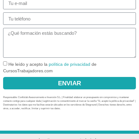
He leído y acepto la
política de privacidad
de
CursosTrabajadores.com
ENVIAR
Responsable: Confislab Asesoramiento e Inversión S.L. | Finalidad: elaborar un presupuesto sin compromiso y mantener
contacto contigo para cualquier duda | Legitimación: tu consentimiento al marcar la casilla “Sí, acepto la política de privacidad” |
Destinatarios: los datos que me facilitas estarán ubicados en los servidores de Siteground | Derechos: tienes derecho, entre
otros, a acceder, rectificar, limitar y suprimir tus datos.