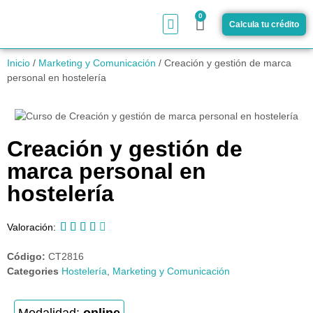
0
Calcula tu crédito
¿Cómo funciona?
Inicio
/
Marketing y Comunicación
/ Creación y gestión de marca
personal en hostelería
Creación y gestión de
marca personal en
hostelería





Valoración:
Código:
CT2816
Categories
Hostelería
,
Marketing y Comunicación