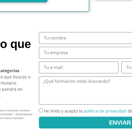
so que
categorías
lo que buscas o
ormulario
e pondrá en
.
He leído y acepto la
política de privacidad
de
miso y mantener contacto
privacidad” | Destinatarios:
tre otros, a acceder,
ENVIAR