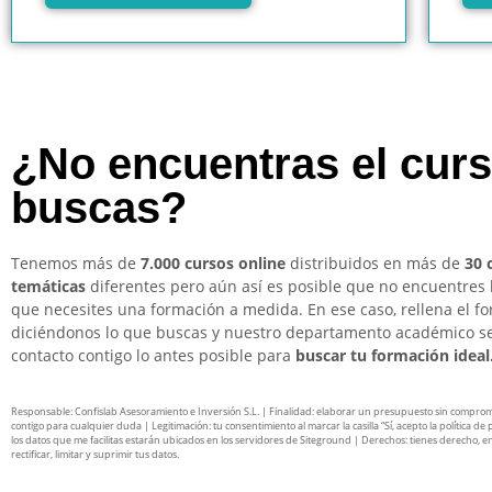
¿No encuentras el cur
buscas?
Tenemos más de
7.000 cursos online
distribuidos en más de
30 
temáticas
diferentes pero aún así es posible que no encuentres 
que necesites una formación a medida. En ese caso, rellena el f
diciéndonos lo que buscas y nuestro departamento académico s
contacto contigo lo antes posible para
buscar tu formación ideal
Responsable: Confislab Asesoramiento e Inversión S.L. | Finalidad: elaborar un presupuesto sin compro
contigo para cualquier duda | Legitimación: tu consentimiento al marcar la casilla “Sí, acepto la política de 
los datos que me facilitas estarán ubicados en los servidores de Siteground | Derechos: tienes derecho, en
rectificar, limitar y suprimir tus datos.