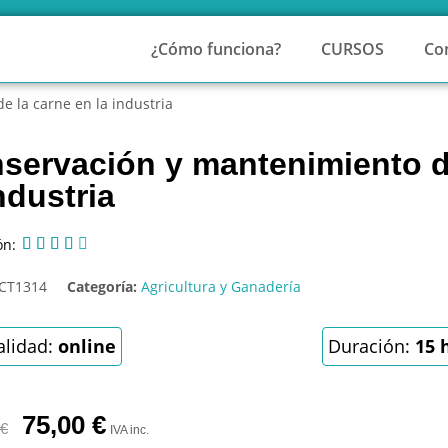
¿Cómo funciona?
CURSOS
Co
 la carne en la industria
servación y mantenimiento d
ndustria
ón:





CT1314
Categoría:
Agricultura y Ganadería
lidad:
online
Duración:
15 
75,00
€
€
IVA inc.