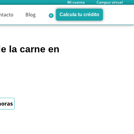
Mi cuenta
Campus virtual
ntacto
Blog
Calcula tu crédito
0
e la carne en
horas