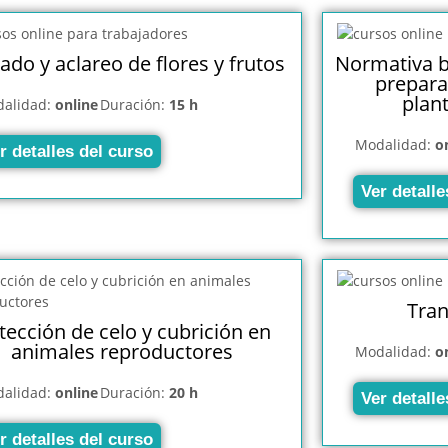
ado y aclareo de flores y frutos
Normativa b
preparac
plant
alidad:
online
Duración:
15 h
Modalidad:
o
r detalles del curso
Ver detalle
Tran
tección de celo y cubrición en
animales reproductores
Modalidad:
o
alidad:
online
Duración:
20 h
Ver detalle
r detalles del curso