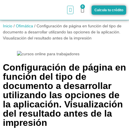
0
Calcula tu crédito
¿Cómo funciona?
Inicio
/
Ofimática
/ Configuración de página en función del tipo de
documento a desarrollar utilizando las opciones de la aplicación.
Visualización del resultado antes de la impresión
Configuración de página en
función del tipo de
documento a desarrollar
utilizando las opciones de
la aplicación. Visualización
del resultado antes de la
impresión