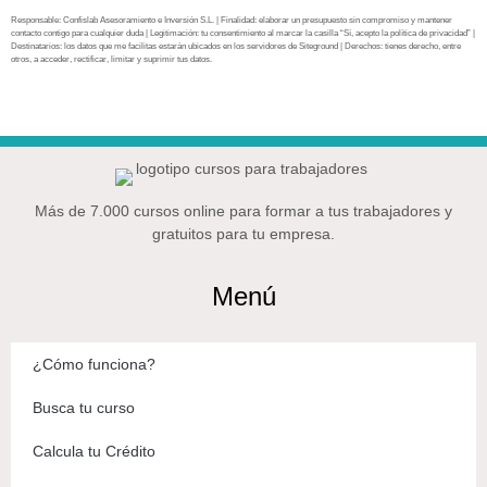
Responsable: Confislab Asesoramiento e Inversión S.L. | Finalidad: elaborar un presupuesto sin compromiso y mantener
contacto contigo para cualquier duda | Legitimación: tu consentimiento al marcar la casilla “Sí, acepto la política de privacidad” |
Destinatarios: los datos que me facilitas estarán ubicados en los servidores de Siteground | Derechos: tienes derecho, entre
otros, a acceder, rectificar, limitar y suprimir tus datos.
Más de 7.000 cursos online para formar a tus trabajadores y
gratuitos para tu empresa.
Menú
¿Cómo funciona?
Busca tu curso
Calcula tu Crédito