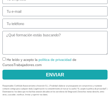
He leído y acepto la
política de privacidad
de
CursosTrabajadores.com
ENVIAR
Responsable: Confislab Asesoramiento e Inversión S.L. | Finalidad: elaborar un presupuesto sin compromiso y mantener
contacto contigo para cualquier duda | Legitimación: tu consentimiento al marcar la casilla “Sí, acepto la política de privacidad” |
Destinatarios: los datos que me facilitas estarán ubicados en los servidores de Siteground | Derechos: tienes derecho, entre
otros, a acceder, rectificar, limitar y suprimir tus datos.