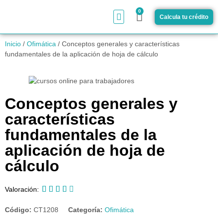
0
Calcula tu crédito
¿Cómo funciona?
Inicio
/
Ofimática
/ Conceptos generales y características
fundamentales de la aplicación de hoja de cálculo
Conceptos generales y
características
fundamentales de la
aplicación de hoja de
cálculo





Valoración:
Código:
CT1208
Categoría:
Ofimática