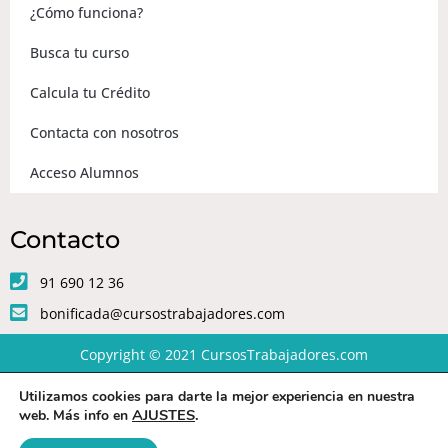
¿Cómo funciona?
Busca tu curso
Calcula tu Crédito
Contacta con nosotros
Acceso Alumnos
Contacto
91 690 12 36
bonificada@cursostrabajadores.com
Copyright © 2021
CursosTrabajadores.com
Utilizamos cookies para darte la mejor experiencia en nuestra
Aviso Legal
|
Política de Privacidad
|
Condiciones de compra
AJUSTES
.
web. Más info en