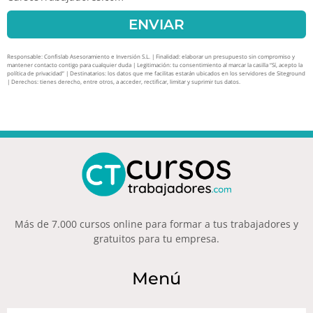
ENVIAR
Responsable: Confislab Asesoramiento e Inversión S.L. | Finalidad: elaborar un presupuesto sin compromiso y
mantener contacto contigo para cualquier duda | Legitimación: tu consentimiento al marcar la casilla “Sí, acepto la
política de privacidad” | Destinatarios: los datos que me facilitas estarán ubicados en los servidores de Siteground
| Derechos: tienes derecho, entre otros, a acceder, rectificar, limitar y suprimir tus datos.
Más de 7.000 cursos online para formar a tus trabajadores y
gratuitos para tu empresa.
Menú